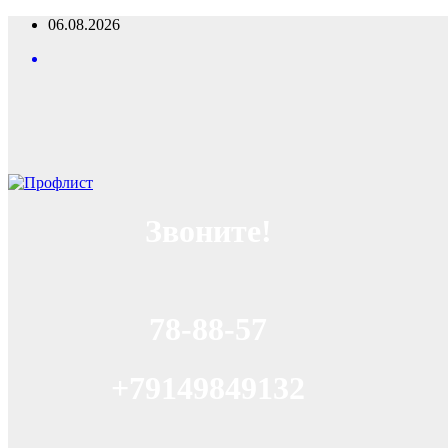
Перейти
06.08.2026
к
содержимому
Звоните!
78-88-57
+79149849132