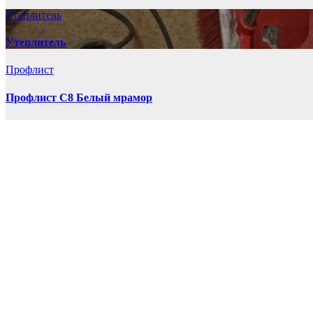
Утеплитель
Утеплитель
Профлист
Профлист С8 Белый мрамор
Профлист
Профлист С10 Морская волна
Тел. 788-857
+79149849132
info@proflist03.ru
Home
Доставка
Контакты
Обратная связь
Оплата