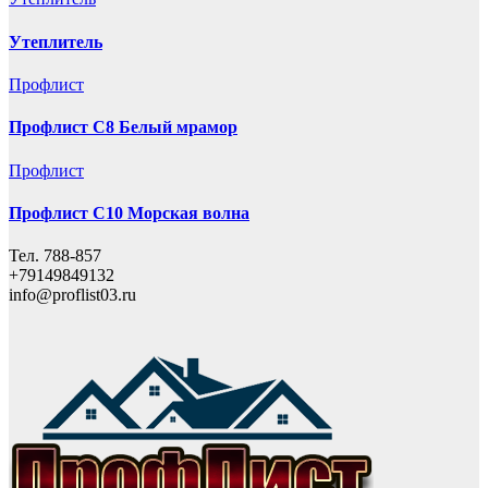
Утеплитель
Профлист
Профлист С8 Белый мрамор
Профлист
Профлист С10 Морская волна
Тел. 788-857
+79149849132
info@proflist03.ru