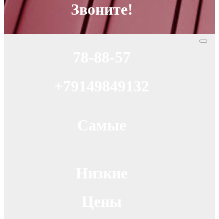
Звоните!
78-88-57
+79149849132
Самые
Низкие
Цены