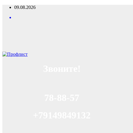
Перейти
09.08.2026
к
содержимому
Звоните!
78-88-57
+79149849132