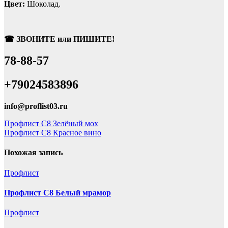
Цвет:
Шоколад.
☎ ЗВОНИТЕ или ПИШИТЕ!
78-88-57
+79024583896
info@proflist03.ru
Навигация
Профлист С8 Зелёный мох
Профлист С8 Красное вино
по
записям
Похожая запись
Профлист
Профлист С8 Белый мрамор
Профлист